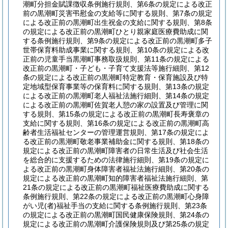
潮町分担金賦課徴収条例施行規則、第6条の規定による改正
前の黒潮町災害弔慰金の支給等に関する規則、第7条の規定
による改正前の黒潮町出生祝金の支給に関する規則、第8条
の規定による改正前の黒潮町ひとり親家庭医療費助成に関
する条例施行規則、第9条の規定による改正前の黒潮町多子
世帯保育料助成事業に関する規則、第10条の規定による改
正前の児童手当黒潮町事務取扱規則、第11条の規定による
改正前の黒潮町・子ども・子育て支援法等施行細則、第12
条の規定による改正前の黒潮町特定教育・保育施設及び特
定地域型保育事業等の保育料に関する規則、第13条の規定
による改正前の黒潮町老人福祉法施行細則、第14条の規定
による改正前の黒潮町佐賀老人憩の家の設置及び管理に関
する規則、第15条の規定による改正前の黒潮町長寿褒章の
支給に関する規則、第16条の規定による改正前の黒潮町高
齢者生活福祉センターの管理運営規則、第17条の規定によ
る改正前の黒潮町敬老事業補助金に関する規則、第18条の
規定による改正前の黒潮町障害者の日常生活及び社会生活
を総合的に支援するための法律施行細則、第19条の規定に
よる改正前の黒潮町身体障害者福祉法施行細則、第20条の
規定による改正前の黒潮町知的障害者福祉法施行細則、第
21条の規定による改正前の黒潮町福祉医療費助成に関する
条例施行規則、第22条の規定による改正前の黒潮町心身障
がい児
(者)
福祉手当の支給に関する条例施行規則、第23条
の規定による改正前の黒潮町国民健康保険規則、第24条の
規定による改正前の黒潮町介護保険規則及び第25条の規定