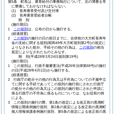
第5条
町長は、褒章給付の事務執行について、次の簿冊を常
に整備しておかなければならない。
(1)
長寿褒章受付及び交付簿
(2)
長寿褒章受給者台帳
附
則
(施行期日)
1
この規則
は、公布の日から施行する。
(経過措置)
2
この規則
の施行の日の前日までに、合併前の大方町長寿年
金の支給に関する規則
(昭和49年大方町規則第2号)
の規定に
よりなされた処分、手続その他の行為は、
この規則
の相当
規定によりなされたものとみなす。
附
則
(平成28年3月24日
規則第19号)
(施行期日)
1
この規則は、行政不服審査法
(平成26年法律第68号)
の施行
の日
(平成28年4月1日)
から施行する。
(経過措置)
2
行政庁の処分その他の行為又は不作為についての不服申立
てに関する手続であってこの規則の施行前にされた行政庁
の処分その他の行為又はこの規則の施行前にされた申請に
係る行政庁の不作為に係るものについては、なお従前の例
による。
3
この規則の施行の際、第1条の規定による改正前の黒潮町
情報公開条例施行規則、第2条の規定による改正前の黒潮町
個人情報保護条例施行規則、第5条の規定による改正前の黒