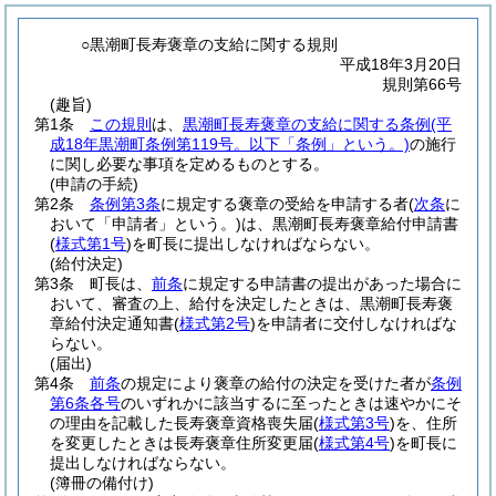
○黒潮町長寿褒章の支給に関する規則
平成18年3月20日
規則第66号
(趣旨)
第1条
この規則
は、
黒潮町長寿褒章の支給に関する条例
(平
成18年黒潮町条例第119号。以下「条例」という。)
の施行
に関し必要な事項を定めるものとする。
(申請の手続)
第2条
条例第3条
に規定する褒章の受給を申請する者
(
次条
に
おいて「申請者」という。)
は、黒潮町長寿褒章給付申請書
(
様式第1号
)
を町長に提出しなければならない。
(給付決定)
第3条
町長は、
前条
に規定する申請書の提出があった場合に
おいて、審査の上、給付を決定したときは、黒潮町長寿褒
章給付決定通知書
(
様式第2号
)
を申請者に交付しなければな
らない。
(届出)
第4条
前条
の規定により褒章の給付の決定を受けた者が
条例
第6条各号
のいずれかに該当するに至ったときは速やかにそ
の理由を記載した長寿褒章資格喪失届
(
様式第3号
)
を、住所
を変更したときは長寿褒章住所変更届
(
様式第4号
)
を町長に
提出しなければならない。
(簿冊の備付け)