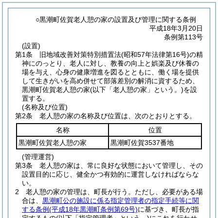
○黒潮町佐賀老人憩の家の設置及び管理に関する条例
平成18年3月20日
条例第113号
(設置)
第1条
旧地域改善対策特別措置法
(昭和57年法律第16号)
の精
神にのっとり、老人に対し、教養の向上と娯楽及び休養の
場を与え、心身の健康増進を図るとともに、働く場を提供
して生きがいを高め併せて部落差別の解消に資するため、
黒潮町佐賀老人憩の家
(以下「老人憩の家」という。)
を設
置する。
(名称及び位置)
第2条
老人憩の家の名称及び位置は、次のとおりとする。
名称
位置
黒潮町佐賀老人憩の家
黒潮町佐賀3537番地
(管理運営)
第3条
老人憩の家は、常に良好な状態において管理し、その
設置目的に応じ、健全かつ有効的に運営しなければならな
い。
2
老人憩の家の管理は、町長が行う。
ただし、必要がある場
合は、
黒潮町公の施設に係る指定管理者の指定手続等に関
する条例
(平成18年黒潮町条例第69号)
に基づき、町長が指