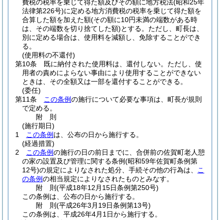
費税の税率を乗じて得た額及びその額に地方税法
(昭和25年
法律第226号)
に定める地方消費税の税率を乗じて得た額を
合算した額を加えた額
(その額に10円未満の端数がある時
は、その端数を切り捨てした額)
とする。
ただし、町長は、
別に定める場合は、使用料を減額し、免除することができ
る。
(使用料の不還付)
第10条
既に納付された使用料は、還付しない。
ただし、使
用者の責めによらない事由により使用することができない
ときは、その全額又は一部を還付することができる。
(委任)
第11条
この条例
の施行について必要な事項は、町長が規則
で定める。
附
則
(施行期日)
1
この条例
は、公布の日から施行する。
(経過措置)
2
この条例
の施行の日の前日までに、合併前の佐賀町老人憩
の家の設置及び管理に関する条例
(昭和59年佐賀町条例第
12号)
の規定によりなされた処分、手続その他の行為は、
こ
の条例
の相当規定によりなされたものとみなす。
附
則
(平成18年12月15日
条例第250号)
この条例は、公布の日から施行する。
附
則
(平成26年3月19日
条例第13号)
この条例は、平成26年4月1日から施行する。