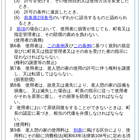
(3)
許可を受けず、その使用目的又は使用方法を変更した
とき。
(4)
許可の条件に違反したとき。
(5)
前条第2項各号
のいずれかに該当するものと認められ
るとき。
2
前項
の場合において、使用者に損害が生じても、町長又は
指定管理者は、その賠償の責めを負わない。
(使用者の責務)
第6条
使用者は、
この条例
及び
この条例
に基づく規則の規定
並びに町長又は指定管理者又はその命を受けた者の指示に
従わなければならない。
(権利の譲渡等の禁止)
第7条
使用者は、老人憩の家の使用の許可に伴う権利を譲渡
し、又は転貸してはならない。
(損害賠償)
第8条
使用者は、故意又は過失により、老人憩の家の設備を
損傷し、又は滅失した場合は、町長の指示に従って使用者
がそれを原形に復し、その損害を賠償しなければならな
い。
2
使用者において原状回復をすることができないときは、町
長の認定に基づき、相当の代価を弁償しなければならな
い。
(使用料)
第9条
老人憩の家の使用料は、
別表
に掲げる区分により、使
用料にその額に消費税法
(昭和63年法律第108号)
に定める消