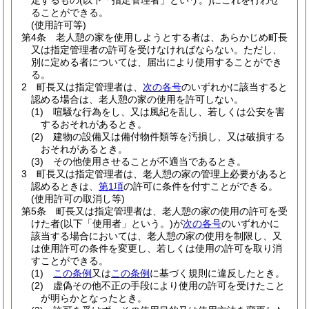
定するもの
(以下「指定管理者」という。)
にこれを行わせ
ることができる。
(使用許可等)
第4条
老人憩の家を使用しようとする者は、あらかじめ町長
又は指定管理者の許可を受けなければならない。
ただし、
別に定める者については、届出により使用することができ
る。
2
町長又は指定管理者は、
次の各号
のいずれかに該当すると
認める場合は、老人憩の家の使用を許可しない。
(1)
喧騒な行為をし、又は風紀を乱し、若しくは公安を害
するおそれがあるとき。
(2)
建物の設備又は備付物件類等を汚損し、又は破損する
おそれがあるとき。
(3)
その他使用させることが不適当であるとき。
3
町長又は指定管理者は、老人憩の家の管理上必要があると
認めるときは、
第1項
の許可に条件を付すことができる。
(使用許可の取消し等)
第5条
町長又は指定管理者は、老人憩の家の使用の許可を受
けた者
(以下「使用者」という。)
が
次の各号
のいずれかに
該当する場合においては、老人憩の家の使用を制限し、又
は使用許可の条件を変更し、若しくは使用の許可を取り消
すことができる。
(1)
この条例
又は
この条例
に基づく規則に違反したとき。
(2)
虚偽その他不正の手段により使用の許可を受けたこと
が明らかとなったとき。