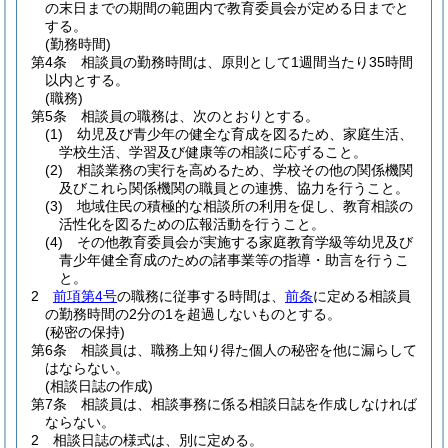
の末日までの期間の範囲内で教育委員会が定める日までと
する。
(勤務時間)
第4条
相談員の勤務時間は、原則として1週間当たり35時間
以内とする。
(職務)
第5条
相談員の職務は、次のとおりとする。
(1)
幼児及び青少年の健全な育成を図るため、家庭生活、
学校生活、学習及び健康等の相談に応ずること。
(2)
相談業務の実行を高めるため、学校その他の関係機関
及びこれら関係機関の職員との連携、協力を行うこと。
(3)
地域住民の積極的な相談所の利用を促し、教育相談の
活性化を図るための広報活動を行うこと。
(4)
その他教育委員会が実施する家庭教育学級等幼児及び
青少年健全育成のための諸事業等の指導・助言を行うこ
と。
2
前項第4号
の職務に従事する時間は、
前条
に定める相談員
の勤務時間の2分の1を超過しないものとする。
(秘密の保持)
第6条
相談員は、職務上知り得た個人の秘密を他に漏らして
はならない。
(相談日誌の作成)
第7条
相談員は、相談事務に係る相談日誌を作成しなければ
ならない。
2
相談日誌の様式は、別に定める。