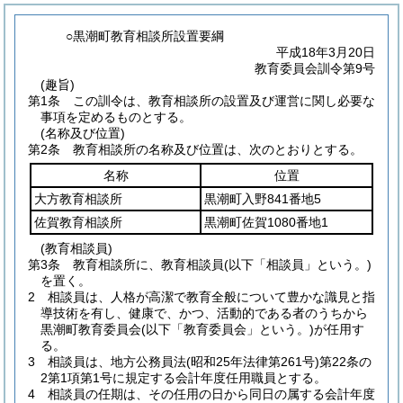
○黒潮町教育相談所設置要綱
平成18年3月20日
教育委員会訓令第9号
(趣旨)
第1条
この訓令は、教育相談所の設置及び運営に関し必要な
事項を定めるものとする。
(名称及び位置)
第2条
教育相談所の名称及び位置は、次のとおりとする。
名称
位置
大方教育相談所
黒潮町入野841番地5
佐賀教育相談所
黒潮町佐賀1080番地1
(教育相談員)
第3条
教育相談所に、教育相談員
(以下「相談員」という。)
を置く。
2
相談員は、人格が高潔で教育全般について豊かな識見と指
導技術を有し、健康で、かつ、活動的である者のうちから
黒潮町教育委員会
(以下「教育委員会」という。)
が任用す
る。
3
相談員は、地方公務員法
(昭和25年法律第261号)
第22条の
2第1項第1号に規定する会計年度任用職員とする。
4
相談員の任期は、その任用の日から同日の属する会計年度