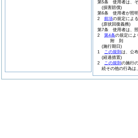
第5条
使用者は、
(損害賠償)
第6条
使用者が照
2
前項
の規定によ
(原状回復義務)
第7条
使用者は、
2
第4条
の規定によ
附
則
(施行期日)
1
この規則
は、公
(経過措置)
2
この規則
の施行
続その他の行為は