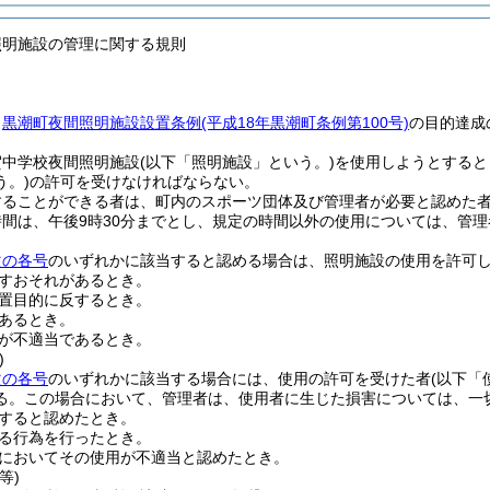
照明施設の管理に関する規則
、
黒潮町夜間照明施設設置条例
(平成18年黒潮町条例第100号)
の目的達成
賀中学校夜間照明施設
(以下「照明施設」という。)
を使用しようとすると
う。)
の許可を受けなければならない。
することができる者は、町内のスポーツ団体及び管理者が必要と認めた
間は、午後9時30分までとし、規定の時間以外の使用については、管
次の各号
のいずれかに該当すると認める場合は、照明施設の使用を許可
すおそれがあるとき。
置目的に反するとき。
あるとき。
が不適当であるとき。
)
次の各号
のいずれかに該当する場合には、使用の許可を受けた者
(以下「
る。
この場合において、管理者は、使用者に生じた損害については、一
すると認めたとき。
る行為を行ったとき。
においてその使用が不適当と認めたとき。
等)