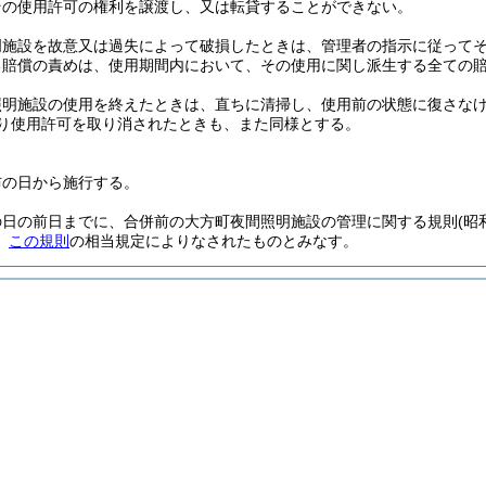
その使用許可の権利を譲渡し、又は転貸することができない。
明施設を故意又は過失によって破損したときは、管理者の指示に従って
る賠償の責めは、使用期間内において、その使用に関し派生する全ての
照明施設の使用を終えたときは、直ちに清掃し、使用前の状態に復さな
り使用許可を取り消されたときも、また同様とする。
布の日から施行する。
の日の前日までに、合併前の大方町夜間照明施設の管理に関する規則
(昭
、
この規則
の相当規定によりなされたものとみなす。