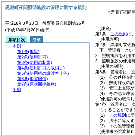
黒潮町夜間照明施設の管理に関する規則
○黒潮町夜間
平成18年3月20日 教育委員会規則第26号
(趣旨)
(平成18年3月20日施行)
第1条
この規則
は
(使用許可)
条項目次
沿革
第2条
黒潮町立佐
本則
下「管理者」とい
第1条
(趣旨)
2
照明施設を利用
第2条
(使用許可)
3
照明施設の使用時
第3条
(使用の制限)
(使用の制限)
第4条
(使用許可の取消し)
第3条
管理者は、
第5条
(使用権の譲渡禁止等)
(1)
公の秩序を乱
第6条
(損害賠償)
(2)
照明施設の設
第7条
(原状回復義務)
(3)
管理上支障が
附則
(4)
その他管理者
(使用許可の取消し
第4条
管理者は、
命ずることができ
(1)
この規則
に反
(2)
法令に違反す
(3)
その他管理者
(使用権の譲渡禁止