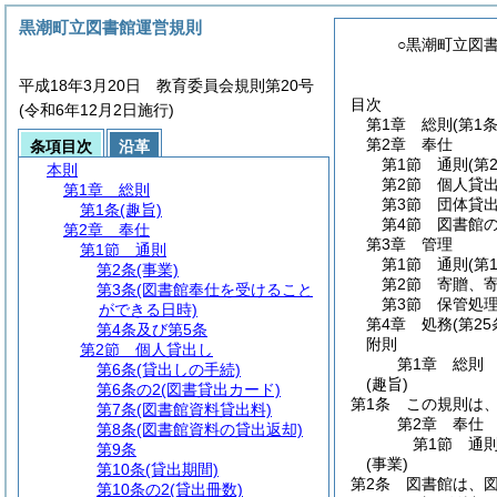
黒潮町立図書館運営規則
○黒潮町立図
平成18年3月20日 教育委員会規則第20号
目次
(令和6年12月2日施行)
第1章
総則
(第1条
第2章
奉仕
条項目次
沿革
第1節
通則
(第
本則
第2節
個人貸
第1章
総則
第3節
団体貸
第1条
(趣旨)
第4節
図書館
第2章
奉仕
第3章
管理
第1節
通則
第1節
通則
(第
第2条
(事業)
第2節
寄贈、
第3条
(図書館奉仕を受けること
第3節
保管処
ができる日時)
第4章
処務
(第2
第4条及び第5条
附則
第2節
個人貸出し
第1章
総則
第6条
(貸出しの手続)
(趣旨)
第6条の2
(図書貸出カード)
第1条
この規則は
第7条
(図書館資料貸出料)
第2章
奉仕
第8条
(図書館資料の貸出返却)
第1節
通
第9条
(事業)
第10条
(貸出期間)
第2条
図書館は、
第10条の2
(貸出冊数)