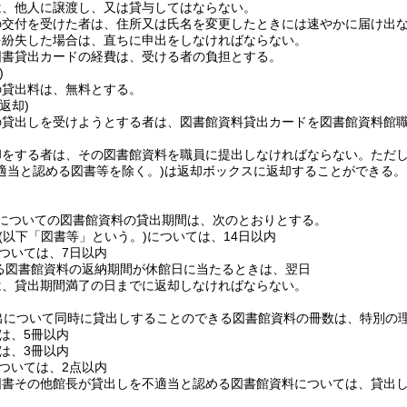
は、他人に譲渡し、又は貸与してはならない。
の交付を受けた者は、住所又は氏名を変更したときには速やかに届け出
を紛失した場合は、直ちに申出をしなければならない。
図書貸出カードの経費は、受ける者の負担とする。
)
の貸出料は、無料とする。
返却)
の貸出しを受けようとする者は、図書館資料貸出カードを図書館資料館
。
却をする者は、その図書館資料を職員に提出しなければならない。
ただ
適当と認める図書等を除く。)
は返却ボックスに返却することができる。
についての図書館資料の貸出期間は、次のとおりとする。
(以下「図書等」という。)
については、14日以内
ついては、7日以内
る図書館資料の返納期間が休館日に当たるときは、翌日
は、貸出期間満了の日までに返却しなければならない。
出について同時に貸出しすることのできる図書館資料の冊数は、特別の
は、5冊以内
は、3冊以内
ついては、2点以内
図書その他館長が貸出しを不適当と認める図書館資料については、貸出