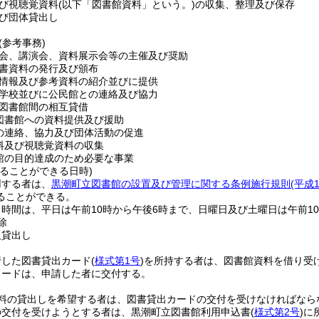
び視聴覚資料
(以下「図書館資料」という。)
の収集、整理及び保存
び団体貸出し
(参考事務)
会、講演会、資料展示会等の主催及び奨励
書資料の発行及び頒布
情報及び参考資料の紹介並びに提供
学校並びに公民館との連絡及び協力
図書館間の相互貸借
図書館への資料提供及び援助
の連絡、協力及び団体活動の促進
料及び視聴覚資料の収集
館の目的達成のため必要な事業
ることができる日時)
用する者は、
黒潮町立図書館の設置及び管理に関する条例施行規則
(平成
ることができる。
時間は、平日は午前10時から午後6時まで、日曜日及び土曜日は午前1
除
人貸出し
行した図書貸出カード
(
様式第1号
)
を所持する者は、図書館資料を借り受
カードは、申請した者に交付する。
料の貸出しを希望する者は、図書貸出カードの交付を受けなければなら
の交付を受けようとする者は、黒潮町立図書館利用申込書
(
様式第2号
)
に