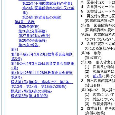
3
図書貸出カード
第22条
(不用図書館資料の廃棄)
4
図書貸出カード
第23条
(図書館資料の紛失又は破
5
図書貸出カード
損)
6
再交付を受ける
第24条
(保管責任の免除)
(図書館資料貸出料
第4章
処務
第7条
図書館資料
第25条
(館長)
(図書館資料の貸出
第26条
(分掌事務)
第8条
図書館資料
第27条
(館長の専決)
なければならない
第28条
(秘密保持)
2
図書館資料の返
第29条
(報告)
スによる返却が不
附則
第9条
削除
附則
(平成25年3月28日教育委員会規則
(貸出期間)
第5号)
第10条
個人貸出し
附則
(令和4年3月25日教育委員会規則第
(1)
図書及び雑誌
2号)
(2)
視聴覚資料に
附則
(令和6年11月28日教育委員会規則
(3)
前2号
に掲げ
第9号)
2
貸出図書館資料
様式第1号
(第6条、第6条の2、第8条、
(貸出冊数)
第13条、第14条、第15条の2関係)
第10条の2
個人貸
様式第2号
(第6条の2関係)
(1)
図書について
様式第3号
(第14条関係)
(2)
雑誌について
(3)
視聴覚資料に
2
貴重資料、参考
(弁償の義務)