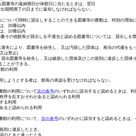
る図書等の返納期日が休館日に当たるときは、翌日
貸出期間満了の日までに返却しなければならない。
出について同時に貸出しすることのできる図書等の冊数は、特別の理由
は、20冊以内
は、10冊以内
図書その他館長が貸出しを不適当と認める図書等については、貸出しを
は過失により、図書等を紛失し、又は汚損した団体は、相当の代価をも
又は禁止)
、貸出図書等を紛失し、又は破損した団体及びこの規則に違反した団体
ることができる。
書館の利用
用しようとする者は、館長の承認を受けなければならない。
書館の利用について
次の各号
のいずれかに該当すると認めるときは、利
秩序を乱すおそれがあると認められる利用
する利用
あると認められる利用
書館の利用について、
次の各号
のいずれかに該当すると認めるときは、
規則に違反したとき。
認のときと違ったとき。