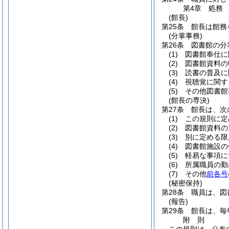
第4章
処務
(館長)
第25条
館長は館務
(分掌事務)
第26条
図書館の分
(1)
図書館奉仕に
(2)
図書館資料の
(3)
読書の普及に
(4)
視聴覚に関す
(5)
その他図書館
(館長の専決)
第27条
館長は、次
(1)
この規則に定
(2)
図書館資料の
(3)
別に定める限
(4)
図書館施設の
(5)
軽易な事項に
(6)
所属職員の勤
(7)
その他
前各号
(秘密保持)
第28条
職員は、図
(報告)
第29条
館長は、毎
附
則