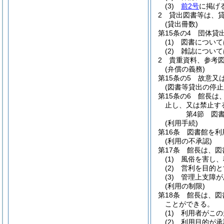
(3)
前2号
に掲げ
2
貸出図書等は、
(貸出冊数)
第15条の4
団体貸
(1)
図書について
(2)
雑誌について
2
貴重資料、参考
(弁償の義務)
第15条の5
故意又
(図書等貸出の停止
第15条の6
館長は
止し、又は禁止す
第4節
図
(利用手続)
第16条
図書館を利
(利用の不承認)
第17条
館長は、図
(1)
風俗を害し、
(2)
営利を目的と
(3)
管理上支障が
(利用の制限)
第18条
館長は、図
ことができる。
(1)
利用者がこの
(2)
利用目的が承