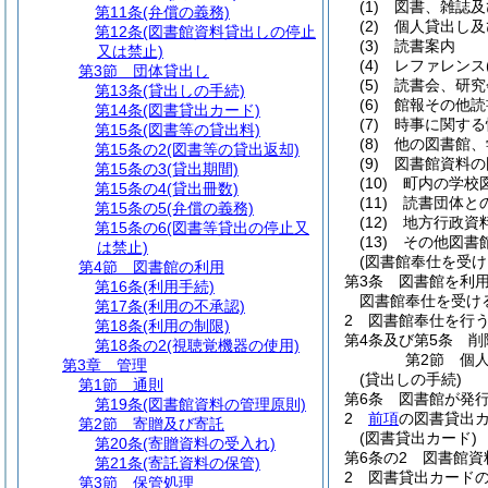
(1)
図書、雑誌及
第11条
(弁償の義務)
(2)
個人貸出し及
第12条
(図書館資料貸出しの停止
(3)
読書案内
又は禁止)
(4)
レファレンス
第3節
団体貸出し
(5)
読書会、研究
第13条
(貸出しの手続)
(6)
館報その他読
第14条
(図書貸出カード)
(7)
時事に関する
第15条
(図書等の貸出料)
(8)
他の図書館、
第15条の2
(図書等の貸出返却)
(9)
図書館資料の
第15条の3
(貸出期間)
(10)
町内の学校
第15条の4
(貸出冊数)
(11)
読書団体と
第15条の5
(弁償の義務)
(12)
地方行政資
第15条の6
(図書等貸出の停止又
(13)
その他図書
は禁止)
(図書館奉仕を受け
第4節
図書館の利用
第3条
図書館を利
第16条
(利用手続)
図書館奉仕を受け
第17条
(利用の不承認)
2
図書館奉仕を行う
第18条
(利用の制限)
第4条及び第5条
削
第18条の2
(視聴覚機器の使用)
第2節
個
第3章
管理
(貸出しの手続)
第1節
通則
第6条
図書館が発
第19条
(図書館資料の管理原則)
2
前項
の図書貸出
第2節
寄贈及び寄託
(図書貸出カード)
第20条
(寄贈資料の受入れ)
第6条の2
図書館資
第21条
(寄託資料の保管)
2
図書貸出カード
第3節
保管処理