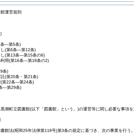
書館運営規則
)
2条―第5条)
出し
(第6条―第12条)
出し
(第13条―第15条の6)
の利用
(第16条―第18条の2)
19条)
寄託
(第20条・第21条)
理
(第22条―第24条)
5条―第29条)
、黒潮町立図書館
(以下「図書館」という。)
の運営等に関し必要な事項を
則
図書館法
(昭和25年法律第118号)
第3条の規定に基づき、次の事業を行う