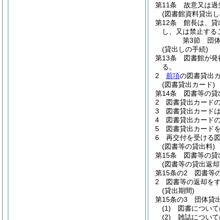
第11条
故意又は過
(図書館資料貸出し
第12条
館長は、貸
し、又は禁止する
第3節
団
(貸出しの手続)
第13条
図書館が発
る。
2
前項
の図書貸出
(図書貸出カード)
第14条
図書等の貸
2
図書貸出カード
3
図書貸出カード
4
図書貸出カード
5
図書貸出カード
6
再交付を受ける
(図書等の貸出料)
第15条
図書等の貸
(図書等の貸出返却
第15条の2
図書等
2
図書等の返却を
(貸出期間)
第15条の3
団体貸
(1)
図書について
(2)
雑誌について