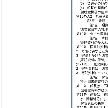
(3)
災害その他の
(4)
館長が図書館
(視聴覚機器の使用
第18条の2
視聴覚
第3章
管理
第1節
通
(図書館資料の管理
第19条
全ての図書
第2節
寄
(寄贈資料の受入れ
第20条
図書館資料
2
寄贈に要する経
3
寄贈を受けた図
(寄託資料の保管)
第21条
一般の閲覧
2
寄託資料は、図
3
寄託資料につい
第3節
保
(不用図書館資料の
第22条
館長は、不
(図書館資料の紛失
第23条
館長は、善
は、除籍処分にす
(保管責任の免除)
第24条
職員に対し