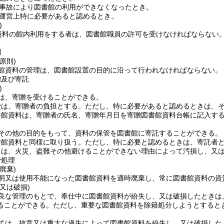
事故により図書館の利用ができなくなったとき。
運営上特に必要があると認めるとき。
)
資料の館内利用をする者は、図書館職員の許可を受けなければならない
則
原則)
館資料の管理は、図書館設置の目的に沿って行われなければならない。
贈及び寄託
)
は、寄贈を受けることができる。
費は、寄贈者の負担とする。
ただし、特に必要があると認めるときは、
書館資料は、寄贈者の氏名、寄贈年月日を寄贈図書館資料台帳に記入す
その他の目的をもって、資料の保管を図書館に寄託することができる。
書館資料と同様に取り扱う。
ただし、特に必要と認めるときは、寄託者
ては、火災、盗難その他避けることができない理由によって汚損し、又
管処理
廃棄)
明又は使用不能になった図書館資料を適時廃棄し、常に図書館資料の資
又は破損)
良な管理のもとで、奉仕中に図書館資料が紛失し、又は破損したときは
ることができる。
ただし、重要な図書館資料を除籍処分しようとすると
ては、故意又は重大な過失によって図書館資料を紛失し、又は破損した