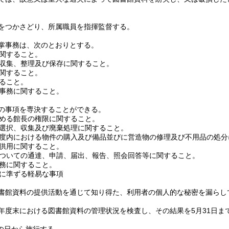
をつかさどり、所属職員を指揮監督する。
掌事務は、次のとおりとする。
関すること。
収集、整理及び保存に関すること。
関すること。
ること。
事務に関すること。
の事項を専決することができる。
める館長の権限に関すること。
選択、収集及び廃棄処理に関すること。
度内における物件の購入及び備品並びに営造物の修理及び不用品の処分
供用に関すること。
ついての通達、申請、届出、報告、照会回答等に関すること。
務に関すること。
に準ずる軽易な事項
書館資料の提供活動を通じて知り得た、利用者の個人的な秘密を漏らし
年度末における図書館資料の管理状況を検査し、その結果を5月31日ま