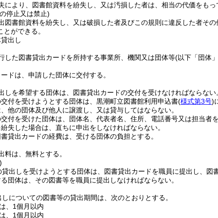
失により、図書館資料を紛失し、又は汚損した者は、相当の代価をもっ
の停止又は禁止)
出図書館資料を紛失し、又は破損した者及びこの規則に違反した者その
ことができる。
体貸出し
行した図書貸出カードを所持する事業所、機関又は団体等
(以下「団体」
カードは、申請した団体に交付する。
出しを希望する団体は、図書貸出カードの交付を受けなければならない
の交付を受けようとする団体は、黒潮町立図書館利用申込書
(
様式第3号
)
は、他の団体及び他人に譲渡し、又は貸与してはならない。
の交付を受けた団体は、団体名、代表者名、住所、電話番号又は担当者
を紛失した場合は、直ちに申出をしなければならない。
図書貸出カードの経費は、受ける団体の負担とする。
出料は、無料とする。
)
の貸出しを受けようとする団体は、図書貸出カードを職員に提出し、図
する団体は、その図書等を職員に提出しなければならない。
出しについての図書等の貸出期間は、次のとおりとする。
は、1個月以内
は、1個月以内