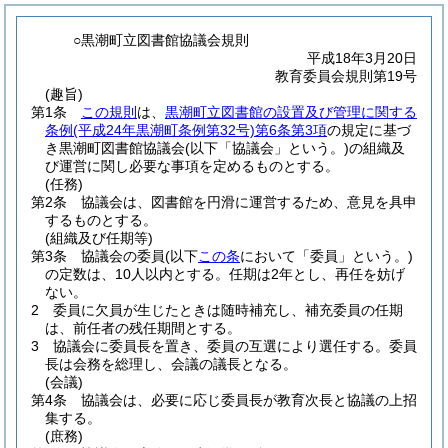
○黒潮町立図書館協議会規則
平成18年3月20日
教育委員会規則第19号
(趣旨)
第1条
この規則
は、
黒潮町立図書館の設置及び管理に関する
条例
(平成24年黒潮町条例第32号)
第6条第3項
の規定に基づ
き黒潮町図書館協議会
(以下「協議会」という。)
の組織及
び運営に関し必要な事項を定めるものとする。
(任務)
第2条
協議会は、図書館を円滑に運営するため、意見を具申
するものとする。
(組織及び任期等)
第3条
協議会の委員
(以下
この条
において「委員」という。)
の定数は、10人以内とする。
任期は2年とし、再任を妨げ
ない。
2
委員に欠員が生じたときは随時補充し、補充委員の任期
は、前任者の残任期間とする。
3
協議会に委員長を置き、委員の互選により選任する。
委員
長は会務を総理し、会議の議長となる。
(会議)
第4条
協議会は、必要に応じ委員長が教育次長と協議の上招
集する。
(庶務)