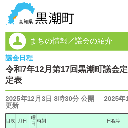
黒潮町の情報を探す
まちの情報／議会の紹介
HOME
まちの情報
議会日程
令和7年12月第17回黒潮町議会
各課情報
定表
事業者の方へ
2025年12月3日 8時30分 公開 2025年
電子申請
更新
FAQ
曜
目次
月日
時刻
日程等
日