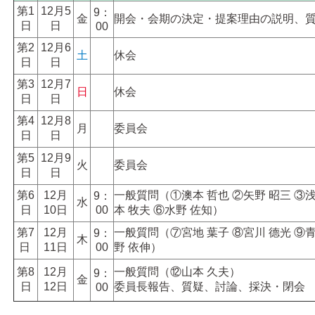
アクセス
第1
12月5
9：
金
開会・会期の決定・提案理由の説明、
日
日
00
第2
12月6
土
休会
日
日
第3
12月7
日
休会
日
日
第4
12月8
月
委員会
日
日
第5
12月9
火
委員会
日
日
第6
12月
一般質問（①澳本 哲也 ②矢野 昭三 ③浅
9：
水
日
10日
00
本 牧夫 ⑥水野 佐知）
第7
12月
一般質問（⑦宮地 葉子 ⑧宮川 德光 ⑨青
9：
木
日
11日
00
野 依伸）
第8
12月
一般質問（⑫山本 久夫）
9：
金
日
12日
委員長報告、質疑、討論、採決・閉会
00